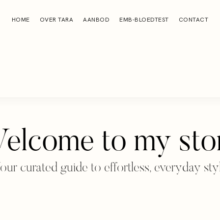
HOME
OVER TARA
AANBOD
EMB-BLOEDTEST
CONTACT
elcome to my sto
our curated guide to effortless, everyday sty