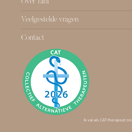
Over Tara
Veelgestelde vragen
Contact
Ik val als CAT-therapeut on