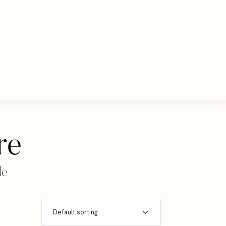
re
le