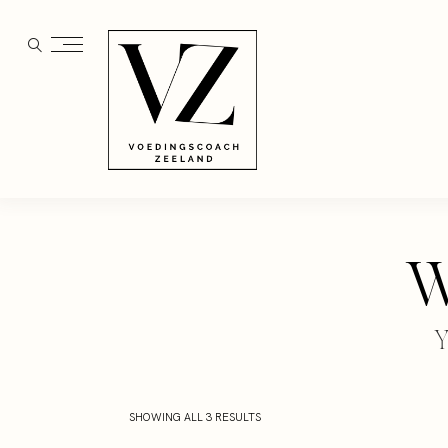
W
Y
SHOWING ALL 3 RESULTS